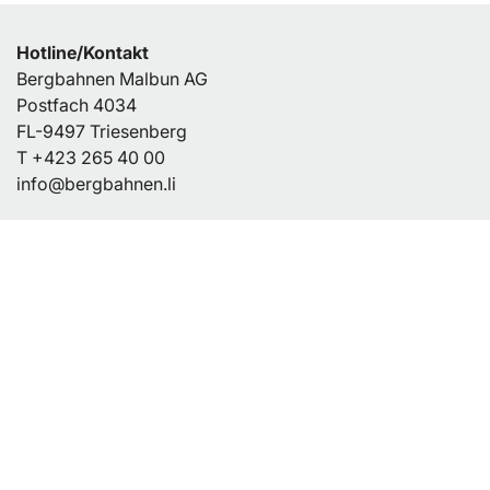
Hotline/Kontakt
Bergbahnen Malbun AG
Postfach 4034
FL-9497 Triesenberg
T
+423 265 40 00
info@bergbahnen.li
Bergbahnen Malbun AG
Organisation
Stellen
Werbung bei den Bergbahnen
Portrait / Geschichte
Dokumente / Publikationen
Kontakt