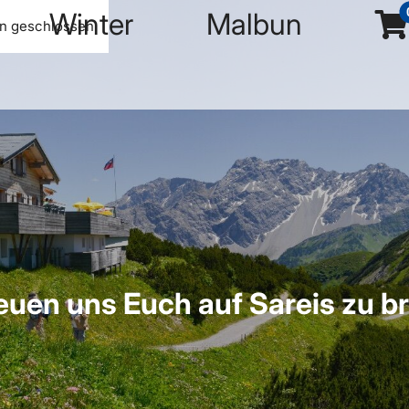
Winter
Malbun
n geschlossen
euen uns Euch auf Sareis zu b