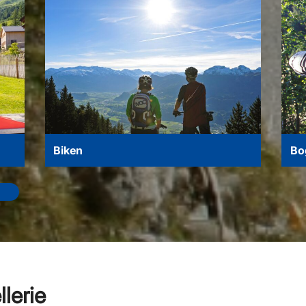
Biken
Bo
lerie