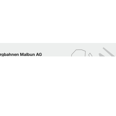
rgbahnen Malbun AG
ganisation
ellen
rbung bei den Bergbahnen
rtrait / Geschichte
kumente / Publikationen
ntakt