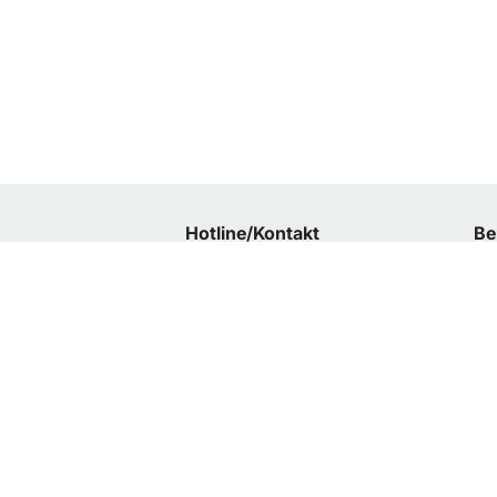
Hotline/Kontakt
Be
Bergbahnen Malbun AG
Or
Postfach 4034
St
FL-9497 Triesenberg
We
T
+423 265 40 00
Po
info@bergbahnen.li
Do
Ko